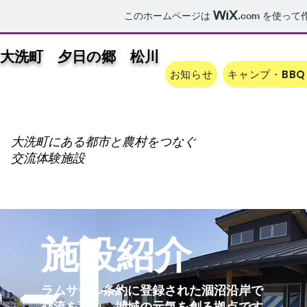
このホームページは
.com
を使って
大洗町 夕日の郷
松川
お知らせ
キャンプ・BB
大洗町にある都市と農村をつなぐ
交流体験施設
施設紹介
ラムサール条約に登録された涸沼沿岸で